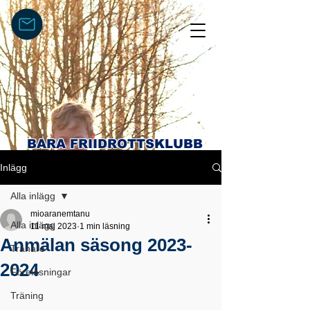
BARA FRIIDROTTSKLUBB
Inlägg
Alla inlägg
mioaranemtanu
Alla inlägg
11 maj 2023
1 min läsning
Anmälan säsong 2023-
Tränare
2024
Föreläsningar
Träning