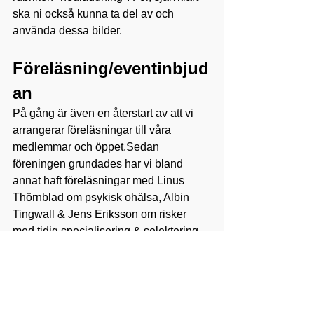
ska ni också kunna ta del av och 
använda dessa bilder.
Föreläsning/eventinbjud
an
På gång är även en återstart av att vi 
arrangerar föreläsningar till våra 
medlemmar och öppet.Sedan 
föreningen grundades har vi bland 
annat haft föreläsningar med Linus 
Thörnblad om psykisk ohälsa, Albin 
Tingwall & Jens Eriksson om risker 
med tidig specialisering & selektering. 
Vi har haft föreläsningar om kost för 
unga som tränar och om att få unga att 
lita på sin egen förmåga m.m.