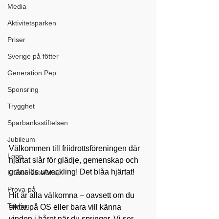
Media
Aktivitetsparken
Priser
Sverige på fötter
Generation Pep
Sponsring
Trygghet
Sparbanksstiftelsen
Jubileum
Välkommen till friidrottsföreningen där 
Lopp
hjärtat slår för glädje, gemenskap och 
gränslös utveckling! Det blåa hjärtat!
Klubbmästerskap
Prova-på
Hit är alla välkomna – oavsett om du 
Tävling
siktar på OS eller bara vill känna 
vinden i håret när du springer. Vi ser 