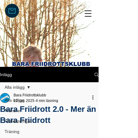
BARA FRIIDROTTSKLUBB
Inlägg
Alla inlägg
Bara Friidrottsklubb
Alla inlägg
12 jan. 2025
4 min läsning
Bara Friidrott 2.0 - Mer än
Tränare
Bara Friidrott
Föreläsningar
Träning