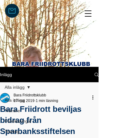
BARA FRIIDROTTSKLUBB
Inlägg
Alla inlägg
Bara Friidrottsklubb
Alla inlägg
17 maj 2019
1 min läsning
Bara Friidrott beviljas
Tränare
bidrag från
Föreläsningar
Sparbanksstiftelsen
Träning