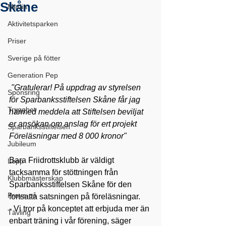
Skåne
Media
Aktivitetsparken
Priser
Sverige på fötter
Generation Pep
 "Gratulerar! På uppdrag av styrelsen 
Sponsring
för Sparbanksstiftelsen Skåne får jag 
Trygghet
härmed meddela att Stiftelsen beviljat 
er ansökan om anslag för ert projekt 
Sparbanksstiftelsen
Föreläsningar med 8 000 kronor"
Jubileum
Bara Friidrottsklubb är väldigt 
Lopp
tacksamma för stöttningen från 
Klubbmästerskap
Sparbanksstiftelsen Skåne för den 
Prova-på
fortsatta satsningen på föreläsningar. 
- Vi tror på konceptet att erbjuda mer än 
Tävling
enbart träning i vår förening, säger 