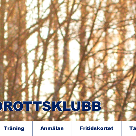
IDROTTSKLUBB
Träning
Anmälan
Fritidskortet
Tä