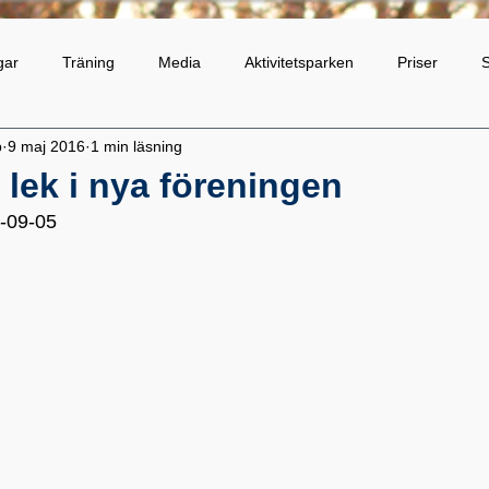
gar
Träning
Media
Aktivitetsparken
Priser
S
b
9 maj 2016
1 min läsning
Trygghet
Sparbanksstiftelsen
Jubileum
Lopp
 lek i nya föreningen
6-09-05 