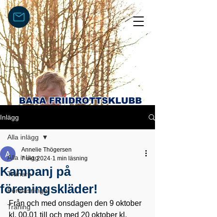
BARA FRIIDROTTSKLUBB
Inlägg
Alla inlägg
Annelie Thögersen
Alla inlägg
7 okt. 2024
1 min läsning
Kampanj på
Tränare
föreningskläder!
Föreläsningar
Från och med onsdagen den 9 oktober 
Träning
kl. 00.01 till och med 20 oktober kl. 