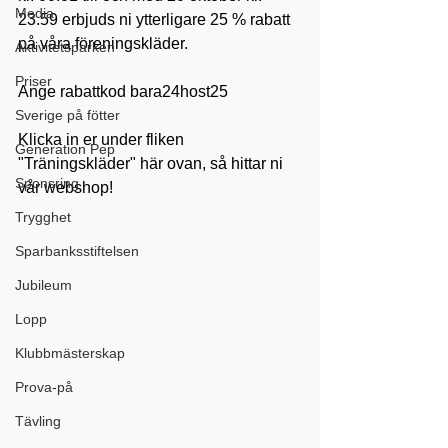
Media
23.59 erbjuds ni ytterligare 25 % rabatt 
på våra föreningskläder.
Aktivitetsparken
Priser
Ange rabattkod bara24host25
Sverige på fötter
Klicka in er under fliken 
Generation Pep
"Träningskläder" här ovan, så hittar ni 
Sponsring
vår webshop!
Trygghet
Sparbanksstiftelsen
Jubileum
Lopp
Klubbmästerskap
Prova-på
Tävling