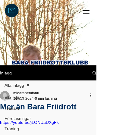
BARA FRIIDROTTSKLUBB
Inlägg
Alla inlägg
mioaranemtanu
Alla inlägg
10 apr. 2024
0 min läsning
Mer än Bara Friidrott
Tränare
Föreläsningar
https://youtu.be/jLONUaUXgFk
Träning