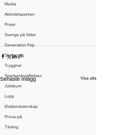
Media
Aktivitetsparken
Priser
Sverige på fötter
Generation Pep
Sponsring
Trygghet
Sparbanksstiftelsen
Visa alla
Senaste inlägg
Jubileum
Lopp
Klubbmästerskap
Prova-på
Tävling