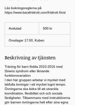
Läs bokningsreglerna på
https://www.barafriidrott.com/friidrott först
500
svenska
Avslutad
A
500 kr
kronor
v
s
Onsdagar 17:00, Kuben
l
u
t
a
Beskrivning av tjänsten
d
Träning för barn födda 2010-2016 med
Downs syndrom eller liknande
funktionsvariation
I den här gruppen arbetar vi mycket med
lekfulla övningar i ett mycket lugnt tempo.
Övningarna ska bidra till att utveckla
koordination, flexibilitet och och sociala
färdigheter. Tillsammans med instruktörerna
gör barnen övningarna helt efter sina egna