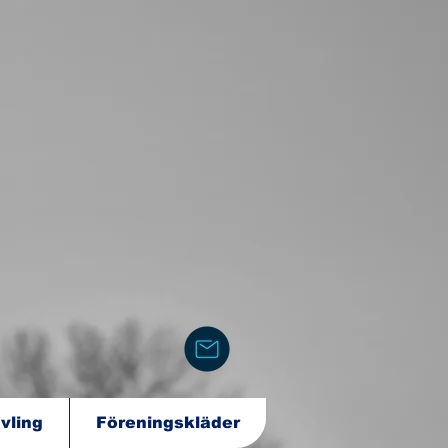
vling
Föreningskläder