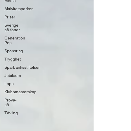
Media
Aktivitetsparken
Priser
Sverige
på fötter
Generation
Pep
Sponsring
Trygghet
Sparbanksstiftelsen
Jubileum
Lopp
Klubbmästerskap
Prova-
på
Tävling