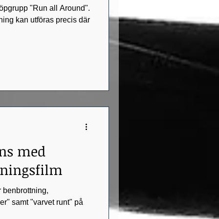
 löpgrupp "Run all Around".
ning kan utföras precis där
ans med
äningsfilm
r benbrottning,
r" samt "varvet runt" på