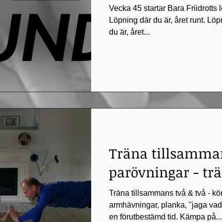
Vecka 45 startar Bara Friidrotts
Löpning där du är, året runt. Löp
du är, året...
Träna tillsamm
parövningar - tr
Träna tillsammans två & två - kö
armhävningar, planka, "jaga vade
en förutbestämd tid. Kämpa på...