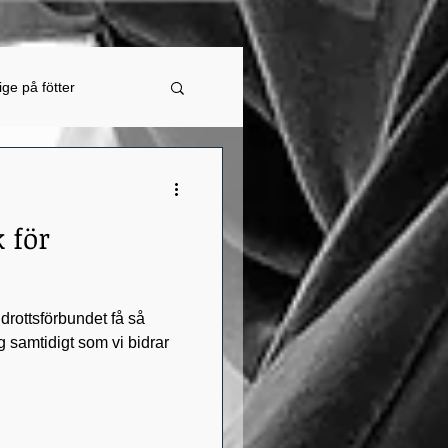
ige på fötter
bbmästerskap
 för
drottsförbundet få så
g samtidigt som vi bidrar