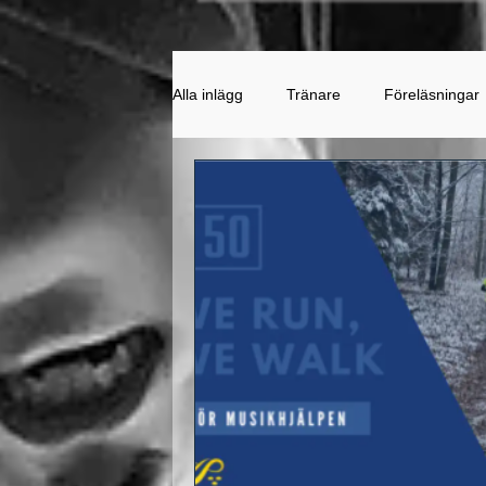
Alla inlägg
Tränare
Föreläsningar
Generation Pep
Sponsring
Prova-på
Tävling