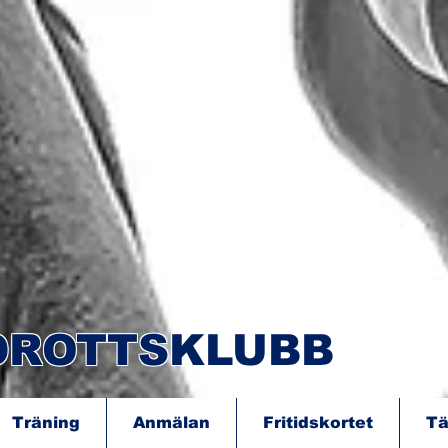
IDROTTSKLUBB
Träning
Anmälan
Fritidskortet
Tä