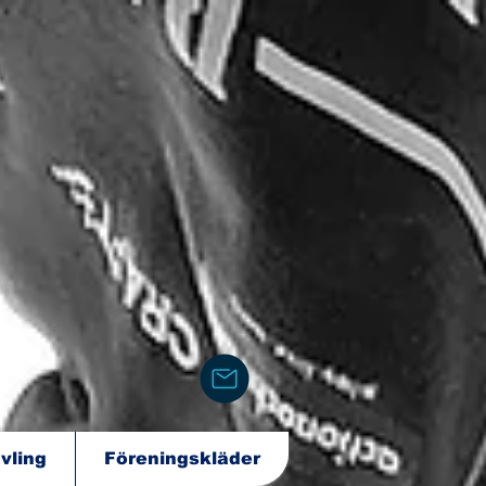
vling
Föreningskläder