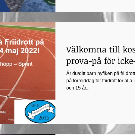
Välkomna till kos
prova-på för ic
Är du/ditt barn nyfiken på friidrot
på förmiddag för friidrott för al
och 15 år...