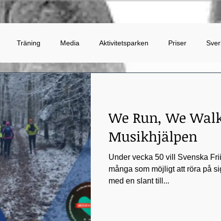
Träning
Media
Aktivitetsparken
Priser
Sver
Trygghet
Sparbanksstiftelsen
Jubileum
Lopp
Klu
We Run, We Walk
Musikhjälpen
Under vecka 50 vill Svenska Frii
många som möjligt att röra på si
med en slant till...