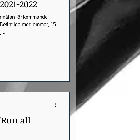
2021-2022
nmälan för kommande
- Befintliga medlemmar, 15
...
"Run all